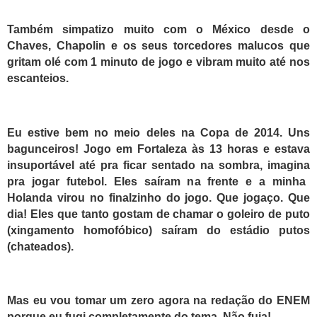
Também simpatizo muito com o México desde o
Chaves, Chapolin
e os seus torcedores malucos que
gritam olé com 1 minuto de jogo e
vibram muito
até nos
escanteios.
E
u estive bem no meio deles na Copa de 2014. Uns
bagunceiros!
Jogo em Fortaleza às 13 horas e estava
insuportável até pra ficar sentado na sombra, imagi
na
pra jogar futebol. Eles saíram na frente e a minha
Holanda virou no finalzinho do jogo. Que jogaço. Que
dia!
Eles que tanto gostam de chamar o goleiro de puto
(xingamento homofóbico) saíram do estádio putos
(chateados).
M
as eu vou tomar um zero agora na redação do ENEM
porque eu fugi completamente do tema. Não fuja!