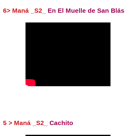
6> Maná _S2_
En El Muelle de San Blás
5 > Maná _S2_
Cachito