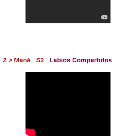
2 > Maná _S2_
Labios Compartidos