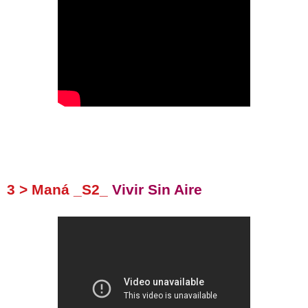
3 > Maná _S2_
V
ivir
S
in
A
ire