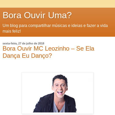
Bora Ouvir Uma?
Um blog para compartilhar músicas e ideias e fazer a vida
mais feliz!
sexta-feira, 27 de julho de 2018
Bora Ouvir MC Leozinho – Se Ela
Dança Eu Danço?