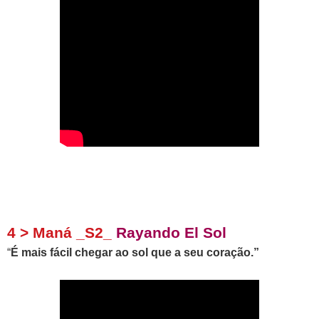
4 > Maná _S2_
Rayando
E
l
S
ol
“
É mais fácil chegar ao sol que a seu coração.”