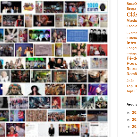
BoraO
Brega
Clá
Music
Esco
Excre
Futeb
Intr
Lança
metapo
Pé-d
Poes
Retro
Româ
João
Top 1
Top16
Arqui
►
20
►
20
▼
20
▼