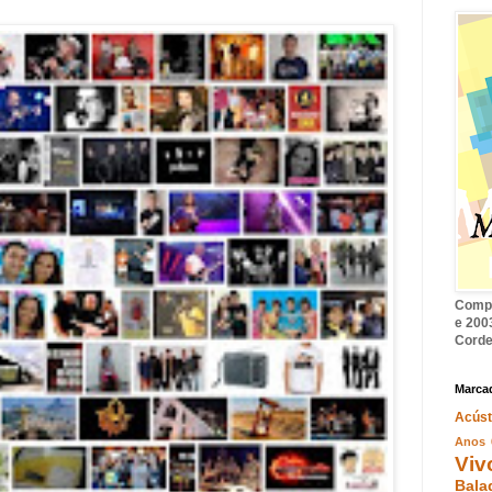
Compi
e 2003
Corde
Marca
Acúst
Anos 
Viv
Bala