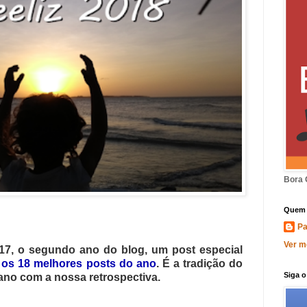
Bora 
Quem 
Pa
Ver m
1
7
, o
segundo
ano do blog, um post especial
o
os 1
8
melhores posts do ano
. É a tradição do
Siga 
ano com a nossa retrospectiva.