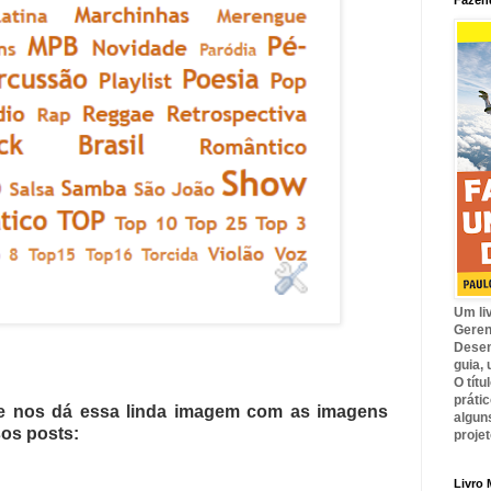
Fazend
Um li
Geren
Desen
guia,
O tít
prátic
e nos dá essa linda imagem com as imagens
algun
sos posts:
proje
Livro 