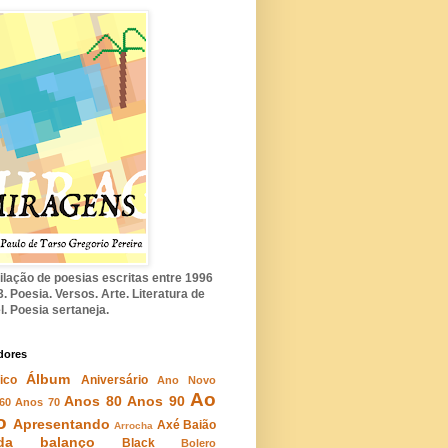
lação de poesias escritas entre 1996
. Poesia. Versos. Arte. Literatura de
l. Poesia sertaneja.
dores
Álbum
ico
Aniversário
Ano Novo
Ao
Anos 80
Anos 90
60
Anos 70
o
Apresentando
Axé
Baião
Arrocha
da
balanço
Black
Bolero