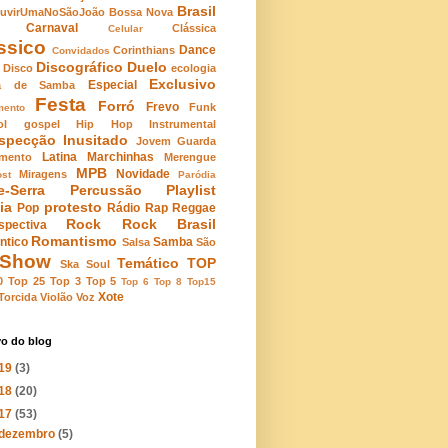
Brasil
uvirUmaNoSãoJoão
Bossa Nova
Carnaval
Clássica
Celular
ssico
Dance
Corinthians
Convidados
Discográfico
Duelo
Disco
ecologia
Exclusivo
Especial
la de Samba
Festa
Forró
Frevo
Funk
mento
ol
gospel
Hip Hop
Instrumental
ospecção
Inusitado
Jovem Guarda
Latina
Marchinhas
mento
Merengue
MPB
Novidade
Miragens
st
Paródia
e-Serra
Percussão
Playlist
ia
protesto
Pop
Rádio
Rap
Reggae
Rock
Rock Brasil
spectiva
Romantismo
ntico
Samba
Salsa
São
Show
Temático
TOP
Ska
Soul
0
Top 25
Top 3
Top 5
Top 6
Top 8
Top15
Xote
Torcida
Violão
Voz
vo do blog
19
(3)
18
(20)
17
(53)
dezembro
(5)