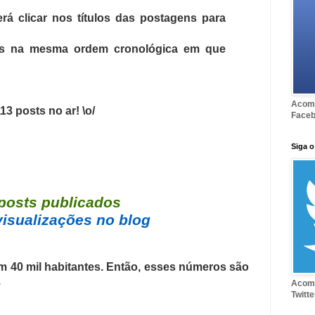
rá clicar nos títulos das postagens para
dos na mesma ordem cronológica em que
Acomp
13 posts no ar! \o/
Face
Siga o
posts publicados
visualizações no blog
 40 mil habitantes. Então, esses números são
.
Acomp
Twitte