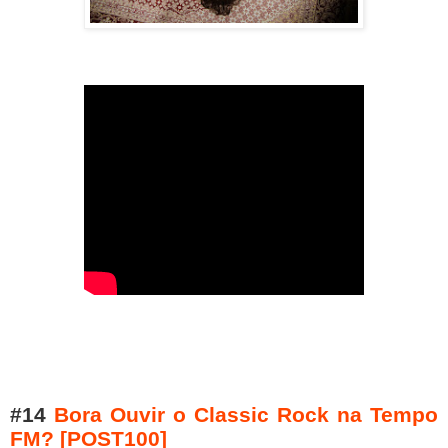
#14
Bora Ouvir o Classic Rock na Tempo
FM? [POST100]