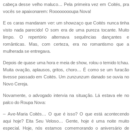
cabeça desse velho maluco… Pela primeira vez em Coités, pra
vocês se apaixonarem: Rooooooooupa Nova!
E os caras mandaram ver: um showzaço que Coités nunca tinha
visto nada parecido! O som era de uma pureza tocante. Muito
limpo. O repertório alternava sequências dançantes e
românticas. Mas, com certeza, era no romantismo que a
mulherada se entregava.
Depois de quase uma hora e meia de show, rolou o temido tchau.
Muita ovação, aplausos, gritos, choro… É como se um furacão
tivesse passado em Coités. Um zunzunzum danado se ouvia no
Novo Cereja.
Novamente, o advogado intervia na situação. Lá estava ele no
palco do Roupa Nova:
–
Ave-Maria Coités… O que é isso? O que está acontecendo
aqui hoje? Eita Seu Veloso… Gente, hoje é uma noite muito
especial. Hoje, nós estamos comemorando o aniversário de