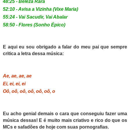
48:25 - Beleza Rara
52:10 - Avisa a Vizinha (Vixe Maria)
55:24 - Vai Sacudir, Vai Abalar
58:50 - Flores (Sonho Épico)
E aqui eu sou obrigado a falar do meu pai que sempre
critica a letra dessa música:
Ae, ae, ae, ae
Ei, ei, ei, ei
Oô, oô, oô, oô, oô, oô, o
Eu acho genial demais o cara que conseguiu fazer uma
música dessas! E é muito mais criativo e rico do que os
MCs e safadões de hoje com suas pornografias.