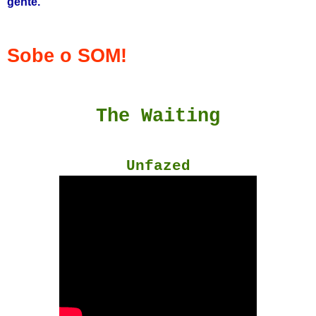
gente.
Sobe o SOM!
The Waiting
Unfazed