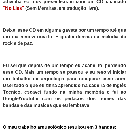
adivinha só: nos presentearam com um CD chamado
“No Lies”
(Sem Mentiras, em tradução livre).
Deixei esse CD em alguma gaveta por um tempo até que
um dia resolvi ouvi-lo.
E gostei demais da melodia de
rock e de paz.
E
u sei que depois de um tempo eu acabei foi perdendo
esse CD. Mais um tempo se passou e eu resolvi iniciar
um trabalho de arquelogia para recuperar esse
som
.
Usei tudo o que eu tinha aprendido na cadeira de Inglês
T
écnico, escavei fundo na minha memória e fui ao
Google/Youtube com
os
pedaços dos nomes das
bandas e das músicas que eu lembrava.
O
meu trabalho arqueológico resultou em 3 bandas: