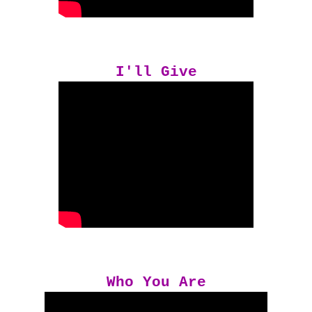
I'll Give
Who You Are