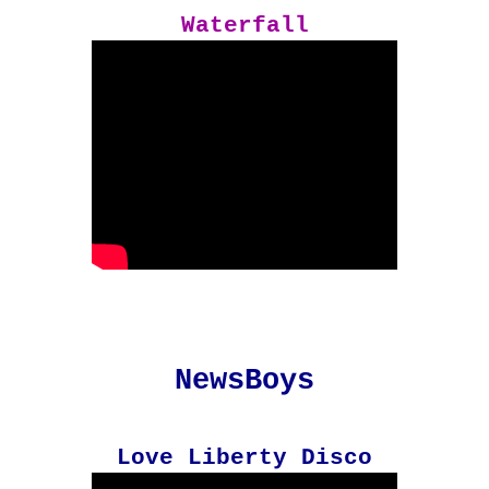
Waterfall
NewsBoys
Love Liberty Disco