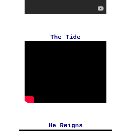
The Tide
He Reigns