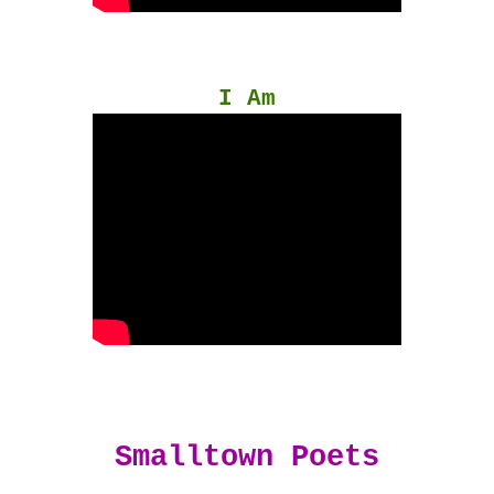
I Am
Smalltown Poets