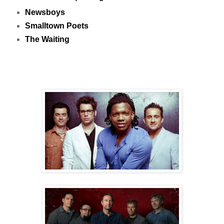
New
s
boys
Smalltown Poets
The Waiting