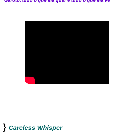
‘
Garoto, tudo o que ela quer é tudo o que ela vê’”
}
Careless Whisper