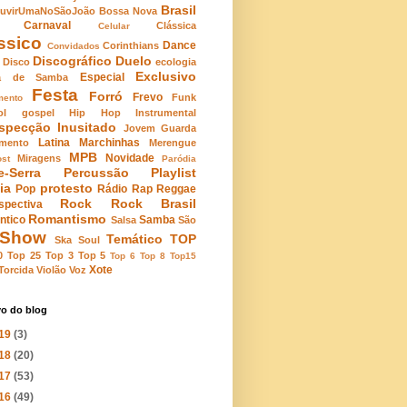
Brasil
uvirUmaNoSãoJoão
Bossa Nova
Carnaval
Clássica
Celular
ssico
Dance
Corinthians
Convidados
Discográfico
Duelo
Disco
ecologia
Exclusivo
Especial
la de Samba
Festa
Forró
Frevo
Funk
mento
ol
gospel
Hip Hop
Instrumental
ospecção
Inusitado
Jovem Guarda
Latina
Marchinhas
mento
Merengue
MPB
Novidade
Miragens
st
Paródia
e-Serra
Percussão
Playlist
ia
protesto
Pop
Rádio
Rap
Reggae
Rock
Rock Brasil
spectiva
Romantismo
ntico
Samba
Salsa
São
Show
Temático
TOP
Ska
Soul
0
Top 25
Top 3
Top 5
Top 6
Top 8
Top15
Xote
Torcida
Violão
Voz
vo do blog
19
(3)
18
(20)
17
(53)
16
(49)