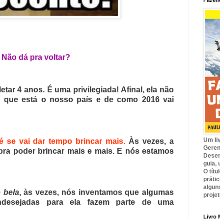
Fazend
. Não dá pra voltar?
etar 4 anos. É uma privilegiada! Afinal, ela não
 que está o nosso país e de como 2016 vai
Um li
é se vai dar tempo brincar mais.
Às vezes, a
Geren
pra poder brincar mais e mais. E nós estamos
Desen
guia,
O tít
prátic
algun
 bela
, às vezes, nós inventamos que algumas
proje
 indesejadas para ela fazem parte de uma
Livro 