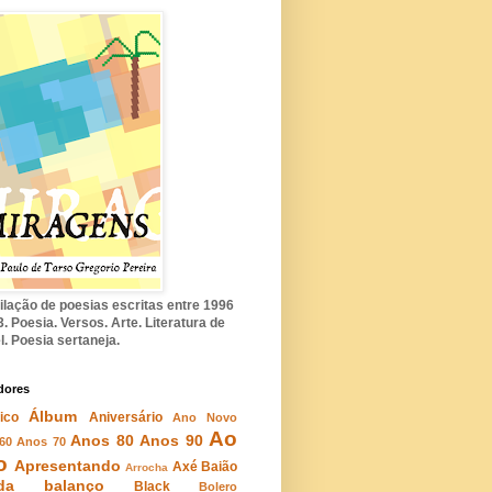
lação de poesias escritas entre 1996
. Poesia. Versos. Arte. Literatura de
l. Poesia sertaneja.
dores
Álbum
ico
Aniversário
Ano Novo
Ao
Anos 80
Anos 90
60
Anos 70
o
Apresentando
Axé
Baião
Arrocha
da
balanço
Black
Bolero