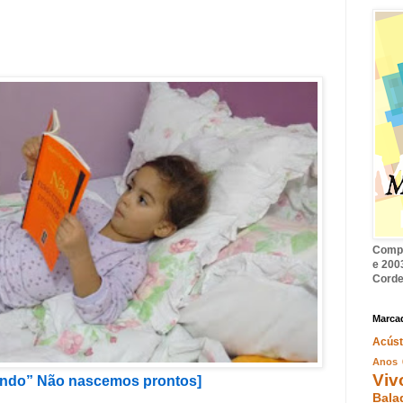
Compi
e 2003
Corde
Marca
Acúst
Anos 
Viv
lendo” Não nascemos prontos]
Bala