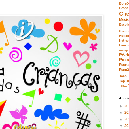
BoraO
Brega
Clá
Music
Esco
Excre
Futeb
Intr
Lança
metapo
Pé-d
Poes
Retro
Româ
João
Top 1
Top16
Arqui
►
20
►
20
►
20
▼
20