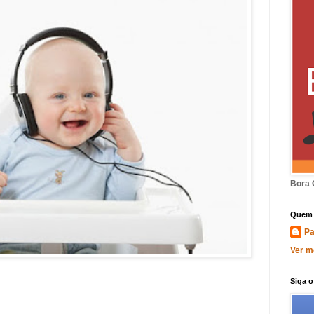
Bora 
Quem 
Pa
Ver m
Siga 