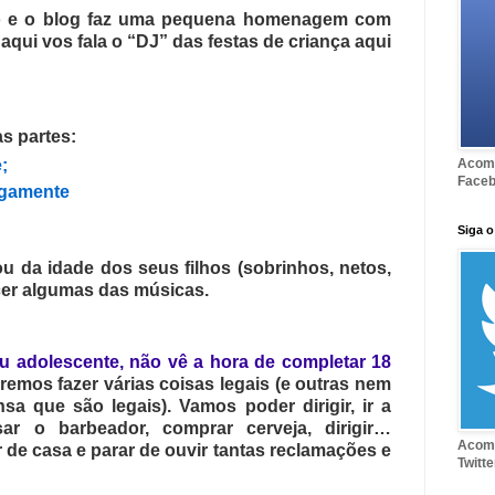
o e o blog faz uma pequena homenagem com
, aqui vos fala o “DJ” das festas de criança aqui
as partes:
Acomp
;
Face
igamente
Siga o
 da idade dos seus filhos (sobrinhos, netos,
cer algumas das músicas.
u adolescente, não vê a hora de completar 18
remos fazer várias coisas legais (e outras nem
sa que são legais). Vamos poder dirigir, ir a
usar o barbeador, comprar cerveja, dirigir…
Acomp
de casa e parar de ouvir tantas reclamações e
Twitte